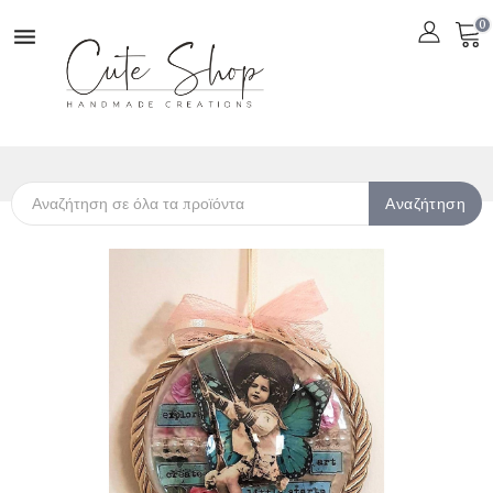
0

Αναζήτηση