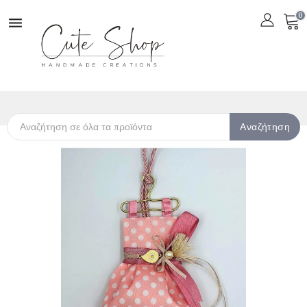
0

Αναζήτηση