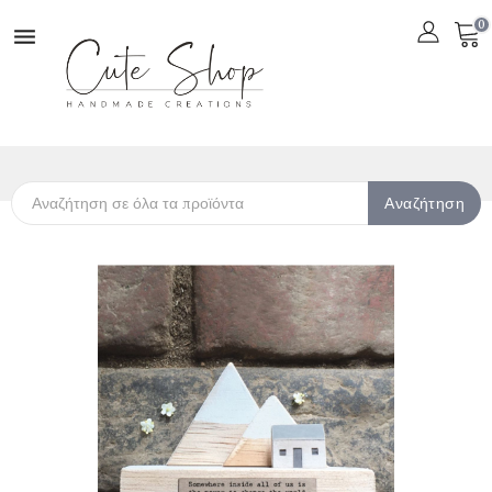
0

Αναζήτηση