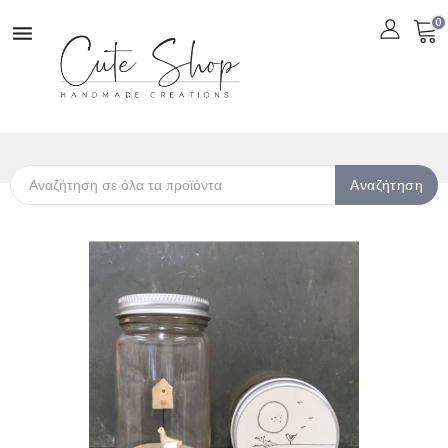
0

Αναζήτηση