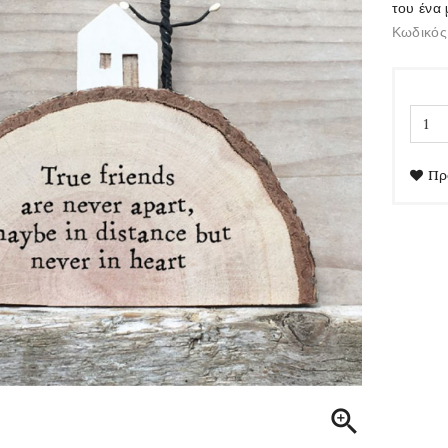
του ένα 
Κωδικός
Πρ
