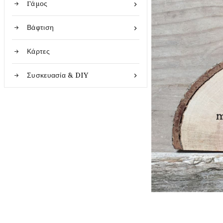
Γάμος

Βάφτιση

Κάρτες
Συσκευασία & DIY
