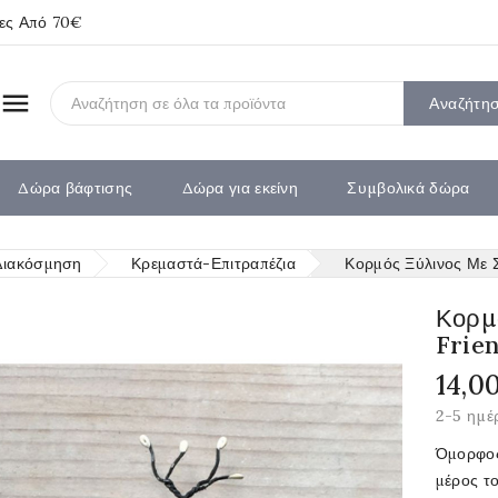
ίες Από 70€

Αναζήτη
Δώρα βάφτισης
Δώρα για εκείνη
Συμβολικά δώρα
Διακόσμηση
Κρεμαστά-Επιτραπέζια
Κορμός Ξύλινος Με Σ
Κορμό
Frien
14,0
2-5 ημέ
Όμορφος
μέρος το