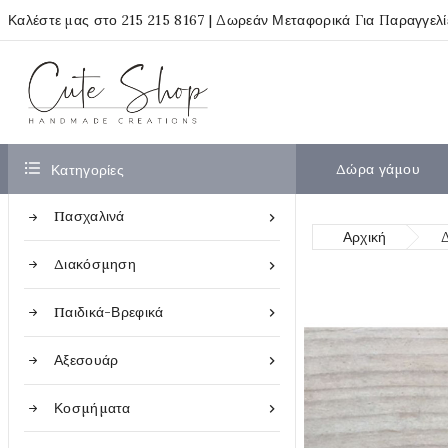
Καλέστε μας στο
215 215 8167
| Δωρεάν Μεταφορικά Για Παραγγελ

Δώρα γάμου
Κατηγορίες
Πασχαλινά

Αρχική
Διακόσμηση

Παιδικά-Βρεφικά

Αξεσουάρ

Κοσμήματα
