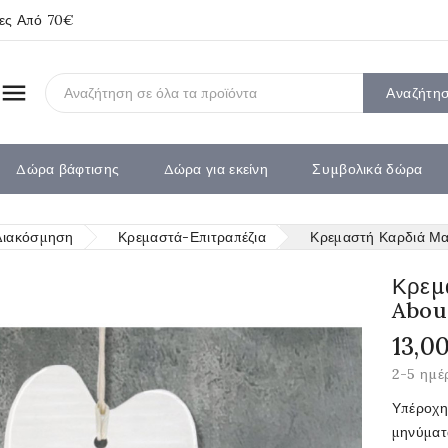
ίες Από 70€

Αναζήτη
Δώρα βάφτισης
Δώρα για εκείνη
Συμβολικά δώρα
Διακόσμηση
Κρεμαστά-Επιτραπέζια
Κρεμαστή Καρδιά Μ
Κρεμ
Abou
13,0
2-5 ημέ
Υπέροχη 
μηνύματ