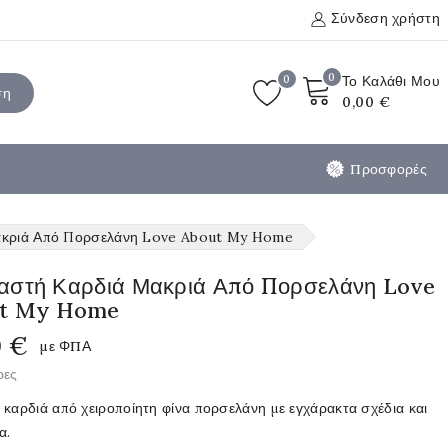
Σύνδεση χρήστη
0
0
Το Καλάθι Μου
ση
0,00 €
Προσφορές
ακριά Από Πορσελάνη Love About My Home
αστή Καρδιά Μακριά Από Πορσελάνη Love
t My Home
0 €
με ΦΠΑ
ρες
καρδιά από χειροποίητη φίνα πορσελάνη με εγχάρακτα σχέδια και
α.