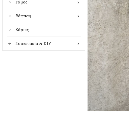
Γάμος

Βάφτιση

Κάρτες
Συσκευασία & DIY
