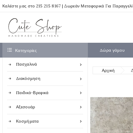
Καλέστε μας στο
215 215 8167
| Δωρεάν Μεταφορικά Για Παραγγελ

Δώρα γάμου
Κατηγορίες
Πασχαλινά

Αρχική
Διακόσμηση

Παιδικά-Βρεφικά

Αξεσουάρ

Κοσμήματα
