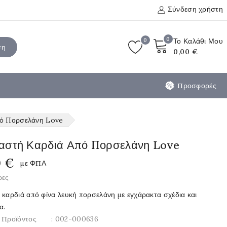
Σύνδεση χρήστη
0
0
Το Καλάθι Μου
ση
0,00 €
Προσφορές
πό Πορσελάνη Love
αστή Καρδιά Από Πορσελάνη Love
0 €
με ΦΠΑ
ρες
 καρδιά από φίνα λευκή πορσελάνη με εγχάρακτα σχέδια και
α.
 Προϊόντος
: 002-000636