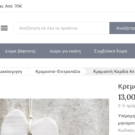
ίες Από 70€

Αναζήτη
Δώρα βάφτισης
Δώρα για εκείνη
Συμβολικά δώρα
Διακόσμηση
Κρεμαστά-Επιτραπέζια
Κρεμαστή Καρδιά Α
Κρεμ
13,0
2-5 ημέ
Υπέροχη
μηνύματ
Κωδικός