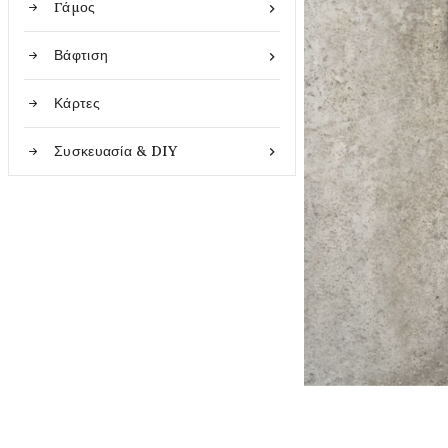
Γάμος

Βάφτιση

Κάρτες
Συσκευασία & DIY
