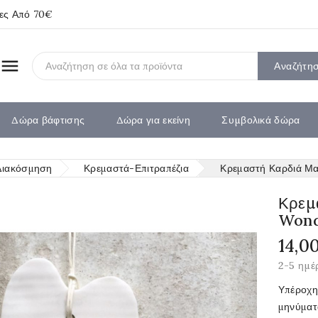
ίες Από 70€

Αναζήτη
Δώρα βάφτισης
Δώρα για εκείνη
Συμβολικά δώρα
Διακόσμηση
Κρεμαστά-Επιτραπέζια
Κρεμαστή Καρδιά Μα
Κρεμ
Wonde
14,0
2-5 ημέ
Υπέροχη
μηνύματ