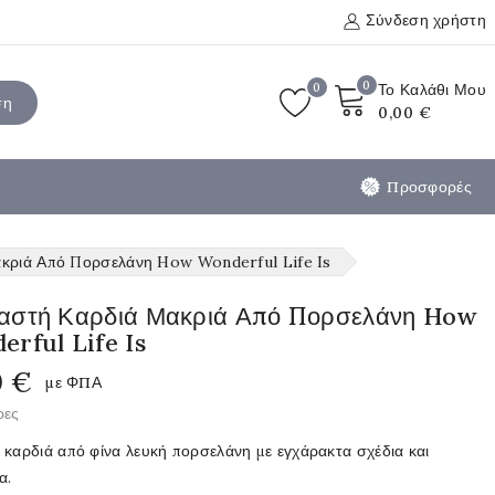
Σύνδεση χρήστη
0
0
Το Καλάθι Μου
ση
0,00 €
Προσφορές
κριά Από Πορσελάνη How Wonderful Life Is
αστή Καρδιά Μακριά Από Πορσελάνη How
rful Life Is
0 €
με ΦΠΑ
ρες
 καρδιά από φίνα λευκή πορσελάνη με εγχάρακτα σχέδια και
α.