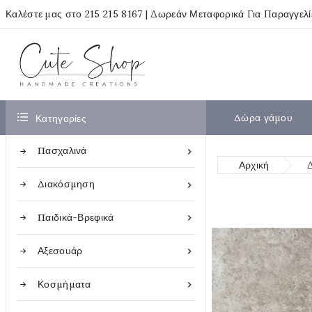
Καλέστε μας στο
215 215 8167
| Δωρεάν Μεταφορικά Για Παραγγελ

Δώρα γάμου
Κατηγορίες
Πασχαλινά

Αρχική
Διακόσμηση

Παιδικά-Βρεφικά

Αξεσουάρ

Κοσμήματα
