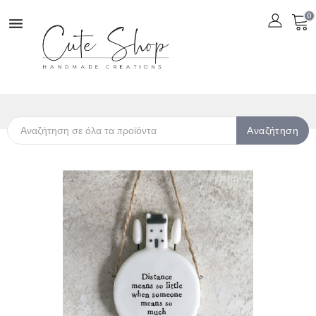
0

Αναζήτηση