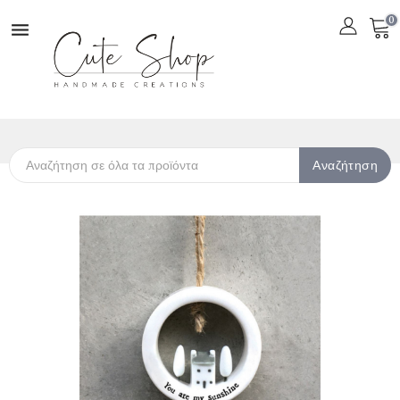
0

Αναζήτηση