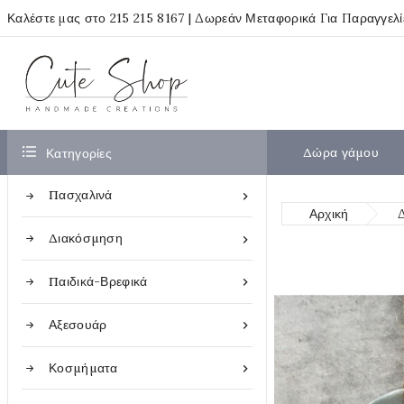
Καλέστε μας στο
215 215 8167
| Δωρεάν Μεταφορικά Για Παραγγελ

Δώρα γάμου
Κατηγορίες
Πασχαλινά

Αρχική
Διακόσμηση

Παιδικά-Βρεφικά

Αξεσουάρ

Κοσμήματα
