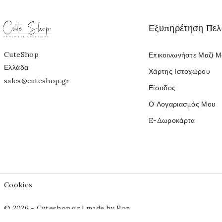
Εξυπηρέτηση Πε
CuteShop
Επικοινωνήστε Μαζί 
Ελλάδα
Χάρτης Ιστοχώρου
sales@cuteshop.gr
Είσοδος
Ο Λογαριασμός Μου
E-Δωροκάρτα
Cookies
© 2026 - Cuteshop.gr |
made by Ron