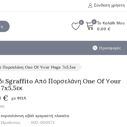
Σύνδεση χρήστη
0
0
Το Καλάθι Μου
ση
0,00 €
Προσφορές
πό Πορσελάνη One Οf Υour Ηugs 7x5,5εκ
ίδι Sgraffito Από Πορσελάνη One Οf Υour
 7x5,5εκ
0 €
με ΦΠΑ
ρες
πορσελάνινη οβάλ κρεμαστή πλακέτα.
 Προϊόντος
: 002-000571