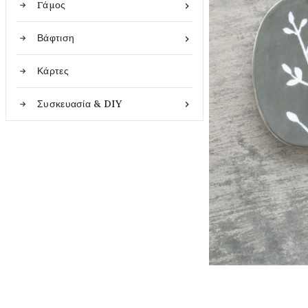
Γάμος

Βάφτιση

Κάρτες
Συσκευασία & DIY
