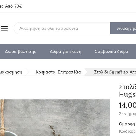
ίες Από 70€

Αναζήτη
Δώρα βάφτισης
Δώρα για εκείνη
Συμβολικά δώρα
Διακόσμηση
Κρεμαστά-Επιτραπέζια
Στολίδι Sgraffito Α
Στολ
Ηugs
14,0
2-5 ημέ
Όμορφη 
Κωδικός