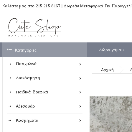
Καλέστε μας στο
215 215 8167
| Δωρεάν Μεταφορικά Για Παραγγελ

Δώρα γάμου
Κατηγορίες
Πασχαλινά

Αρχική
Διακόσμηση

Παιδικά-Βρεφικά

Αξεσουάρ

Κοσμήματα
