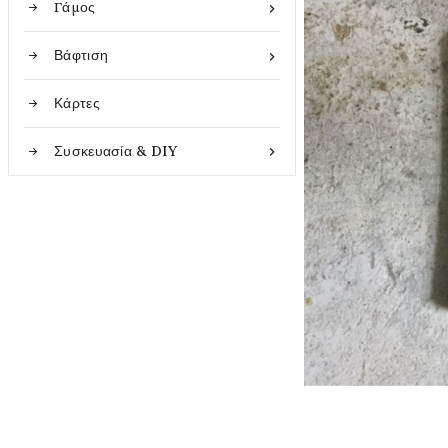
Γάμος

Βάφτιση

Κάρτες
Συσκευασία & DIY
