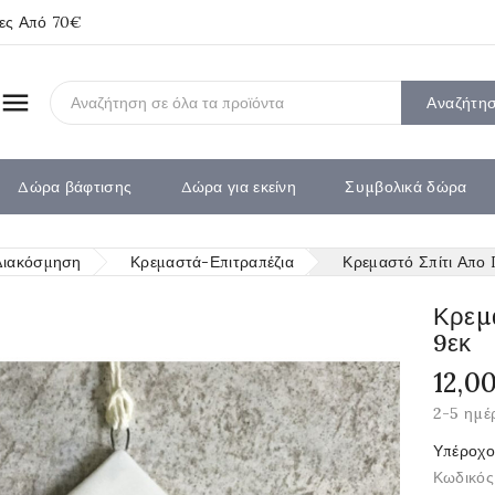
ίες Από 70€

Αναζήτη
Δώρα βάφτισης
Δώρα για εκείνη
Συμβολικά δώρα
Διακόσμηση
Κρεμαστά-Επιτραπέζια
Κρεμαστό Σπίτι Απο
Κρεμ
9εκ
12,0
2-5 ημέ
Υπέροχο
Κωδικός