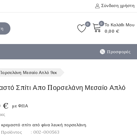
Σύνδεση χρήστη
0
0
Το Καλάθι Μου
ση
0,00 €
Προσφορές
 Πορσελάνη Μεσαίο Απλό 9εκ
αστό Σπίτι Απο Πορσελάνη Μεσαίο Απλό
0 €
με ΦΠΑ
ρες
 κρεμαστό σπίτι από φίνα λευκή πορσελάνη.
 Προϊόντος
: 002-000563