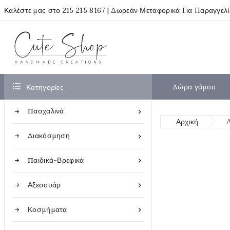
Καλέστε μας στο
215 215 8167
| Δωρεάν Μεταφορικά Για Παραγγελ

Δώρα γάμου
Κατηγορίες
Πασχαλινά

Αρχική
Διακόσμηση

Παιδικά-Βρεφικά

Αξεσουάρ

Κοσμήματα
