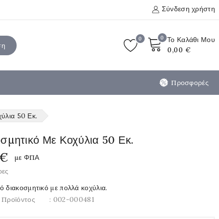
Σύνδεση χρήστη
0
0
Το Καλάθι Μου
ση
0,00 €
Προσφορές
ύλια 50 Εκ.
σμητικό Με Κοχύλια 50 Εκ.
 €
με ΦΠΑ
ρες
ό διακοσμητικό με πολλά κοχύλια.
 Προϊόντος
: 002-000481