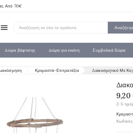
ίες Από 70€

Αναζήτη
Δώρα βάφτισης
Δώρα για εκείνη
Συμβολικά δώρα
Διακόσμηση
Κρεμαστά-Επιτραπέζια
Διακοσμητικό Με Κοχ
Διακο
9,20
2-5 ημέ
Κρεμαστ
Κωδικός