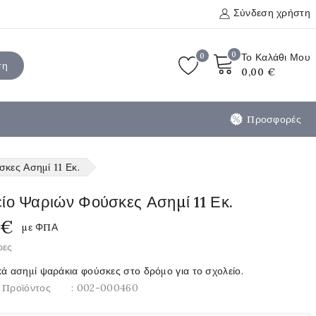
Σύνδεση χρήστη
0
0
Το Καλάθι Μου
ση
0,00 €
Προσφορές
κες Ασημί 11 Εκ.
ίο Ψαριών Φούσκες Ασημί 11 Εκ.
 €
με ΦΠΑ
ρες
κά ασημί ψαράκια φούσκες στο δρόμο για το σχολείο.
 Προϊόντος
: 002-000460