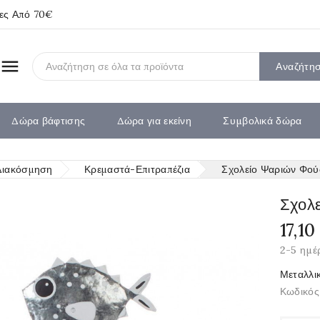
ίες Από 70€

Αναζήτη
Δώρα βάφτισης
Δώρα για εκείνη
Συμβολικά δώρα
Διακόσμηση
Κρεμαστά-Επιτραπέζια
Σχολείο Ψαριών Φούσ
Σχολε
17,10
2-5 ημέ
Μεταλλι
Κωδικός