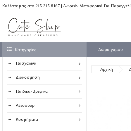
Καλέστε μας στο
215 215 8167
| Δωρεάν Μεταφορικά Για Παραγγελ

Δώρα γάμου
Κατηγορίες
Πασχαλινά

Αρχική
Διακόσμηση

Παιδικά-Βρεφικά

Αξεσουάρ

Κοσμήματα
