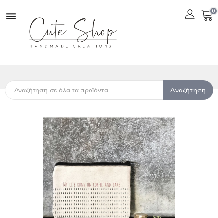
0

Αναζήτηση